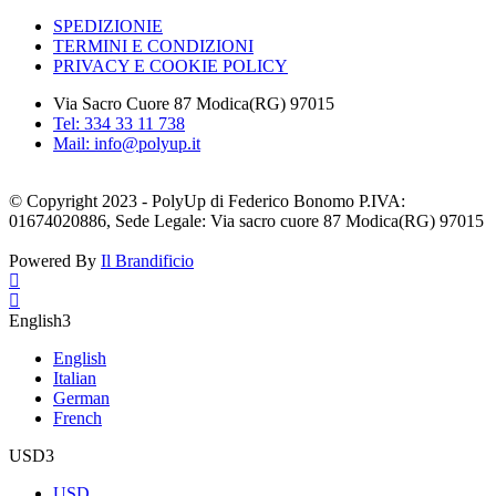
SPEDIZIONIE
TERMINI E CONDIZIONI
PRIVACY E COOKIE POLICY
Via Sacro Cuore 87 Modica(RG) 97015
Tel: 334 33 11 738
Mail: info@polyup.it
© Copyright 2023 - PolyUp di Federico Bonomo P.IVA:
01674020886, Sede Legale: Via sacro cuore 87 Modica(RG) 97015
Powered By
Il Brandificio
English
English
Italian
German
French
USD
USD