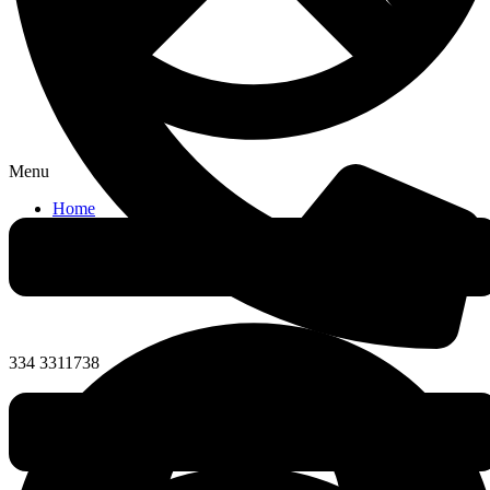
Menu
Home
Prodotti
Chi siamo
Professionisti
Contatti
334 3311738
Da lunedì a venerdì
8:00 AM - 6:00PM