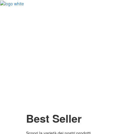
Topper
Scopri di Più
Sagome
Scopri di Più
Manufatti
Scopri di Più
Best Seller
Scopri la varietà dei nostri prodotti