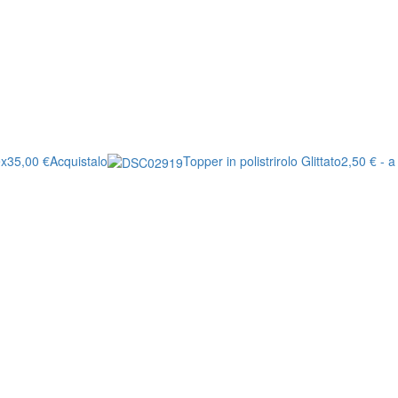
ex
35,00 €
Acquistalo
Topper in polistrirolo Glittato
2,50 € - a