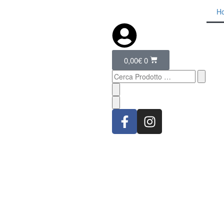
H
0,00
€
0