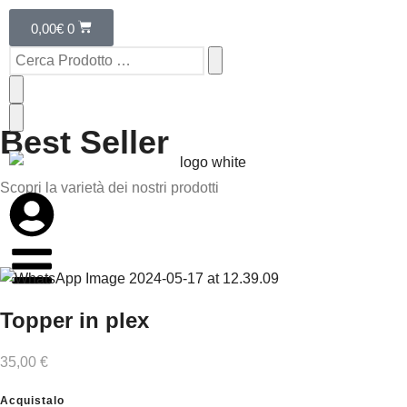
Sagome
0,00
€
0
Manufatti
Scopri di Più
Scopri di Più
Scopri di Più
Best Seller
Scopri la varietà dei nostri prodotti
Topper in plex
35,00 €
Acquistalo