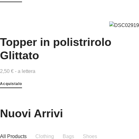
Topper in polistrirolo
Glittato
2,50 € - a lettera
Acquistalo
Nuovi Arrivi
All Products
Clothing
Bags
Shoes