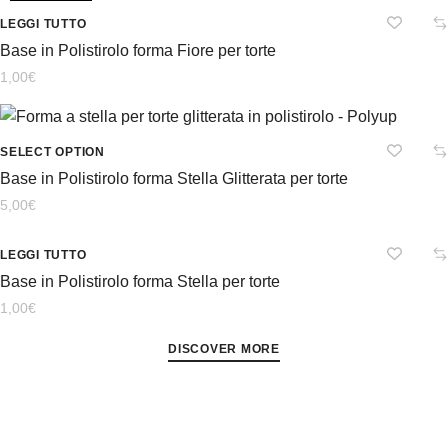
LEGGI TUTTO
Base in Polistirolo forma Fiore per torte
1,00
€
SELECT OPTION
Base in Polistirolo forma Stella Glitterata per torte
5,00
€
Out Of Stock
LEGGI TUTTO
Base in Polistirolo forma Stella per torte
1,00
€
DISCOVER MORE