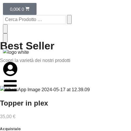
Sagome
0,00
€
0
Manufatti
Scopri di Più
Scopri di Più
Scopri di Più
Best Seller
Scopri la varietà dei nostri prodotti
Topper in plex
35,00 €
Acquistalo