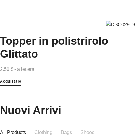
Topper in polistrirolo
Glittato
2,50 € - a lettera
Acquistalo
Nuovi Arrivi
All Products
Clothing
Bags
Shoes