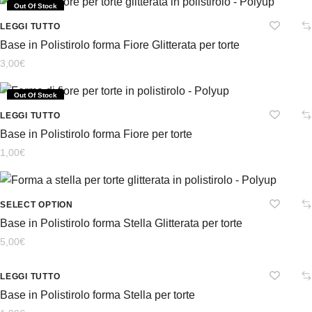
Out Of Stock
LEGGI TUTTO
Base in Polistirolo forma Fiore Glitterata per torte
3,00
€
Out Of Stock
LEGGI TUTTO
Base in Polistirolo forma Fiore per torte
1,00
€
SELECT OPTION
Base in Polistirolo forma Stella Glitterata per torte
5,00
€
Out Of Stock
LEGGI TUTTO
Base in Polistirolo forma Stella per torte